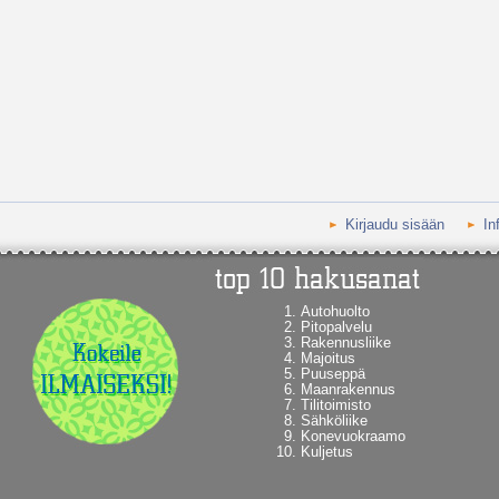
Kirjaudu sisään
In
Autohuolto
Pitopalvelu
Rakennusliike
Majoitus
Puuseppä
Maanrakennus
Tilitoimisto
Sähköliike
Konevuokraamo
Kuljetus