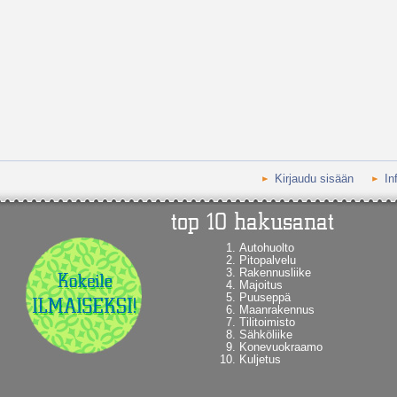
Kirjaudu sisään
In
Autohuolto
Pitopalvelu
Rakennusliike
Majoitus
Puuseppä
Maanrakennus
Tilitoimisto
Sähköliike
Konevuokraamo
Kuljetus