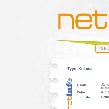
Tyyni Kuisma
Järne
Osoite
0440
Puhelin
Partu
Toimiala