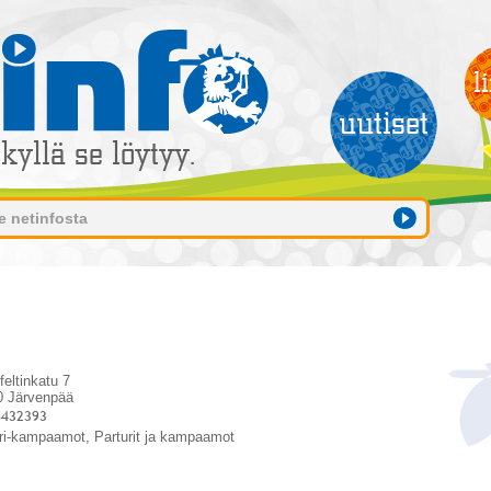
feltinkatu 7
0 Järvenpää
ri-kampaamot, Parturit ja kampaamot