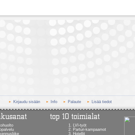
Kirjaudu sisään
Info
Palaute
Lisää tiedot
tohuolto
LVI-työt
opalvelu
Parturi-kampaamot
kennusliike
Hotellit