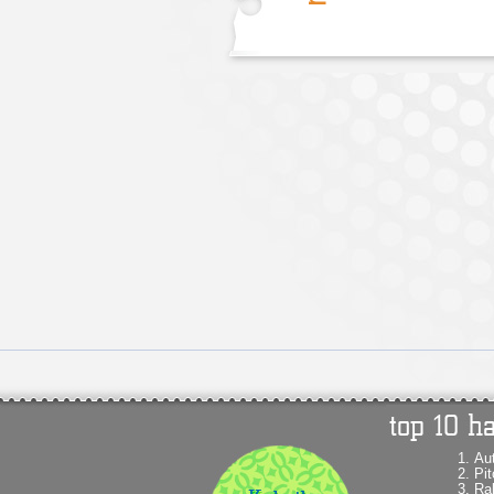
Au
Pit
Ra