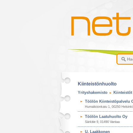
Kiinteistönhuolto
Yrityshakemisto
Kiinteistöt
Töölön Kiinteistöpalvelu 
Humalistonkatu 1, 00250 Helsinki
Töölön Laatuhuolto Oy
Särkitie 9, 01490 Vantaa
U. Laakkonen