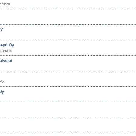
nlinna
KV
septi Oy
Helsinki
alvelut
Pori
Oy