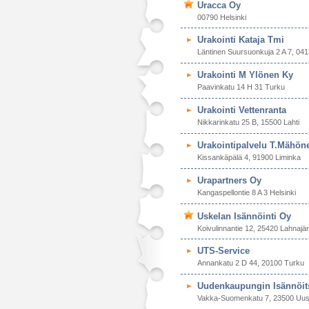
Uracca Oy
00790 Helsinki
Urakointi Kataja Tmi
Läntinen Suursuonkuja 2 A 7, 041
Urakointi M Ylönen Ky
Paavinkatu 14 H 31 Turku
Urakointi Vettenranta
Nikkarinkatu 25 B, 15500 Lahti
Urakointipalvelu T.Mähön
Kissankäpälä 4, 91900 Liminka
Urapartners Oy
Kangaspellontie 8 A 3 Helsinki
Uskelan Isännöinti Oy
Koivulinnantie 12, 25420 Lahnajär
UTS-Service
Annankatu 2 D 44, 20100 Turku
Uudenkaupungin Isännöit
Vakka-Suomenkatu 7, 23500 Uus