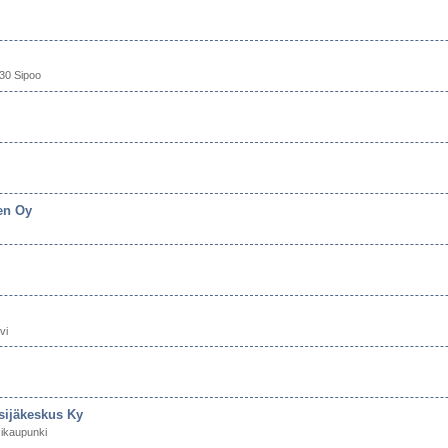
30 Sipoo
en Oy
vi
sijäkeskus Ky
ikaupunki