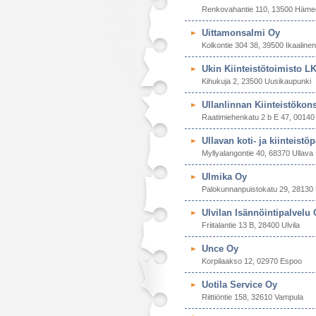
Renkovahantie 110, 13500 Hämee
Uittamonsalmi Oy
Kolkontie 304 38, 39500 Ikaalinen
Ukin Kiinteistötoimisto L
Kihukuja 2, 23500 Uusikaupunki
Ullanlinnan Kiinteistökon
Raatimiehenkatu 2 b E 47, 00140 
Ullavan koti- ja kiinteistöp
Myllyalangontie 40, 68370 Ullava
Ulmika Oy
Palokunnanpuistokatu 29, 28130 
Ulvilan Isännöintipalvelu 
Friitalantie 13 B, 28400 Ulvila
Unce Oy
Korpilaakso 12, 02970 Espoo
Uotila Service Oy
Riittiöntie 158, 32610 Vampula