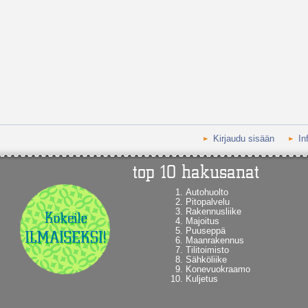
Kirjaudu sisään
In
Autohuolto
Pitopalvelu
Rakennusliike
Majoitus
Puuseppä
Maanrakennus
Tilitoimisto
Sähköliike
Konevuokraamo
Kuljetus