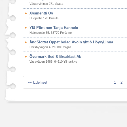
Västervikintie 271 Vaasa
Xysmentti Oy
Huopintie 128 Pusula
Ylä-Pöntinen Tanja Hannele
Halmeentie 35, 63770 Peränne
ÅngSlottet Öppet bolag Avoin yhtiö HöyryLinna
Parsbyvägen 4, 21600 Pargas
Övermark Bed & Breakfast Ab
Vasavägen 1488, 64610 Ylimarkku
«« Edelliset
1
2